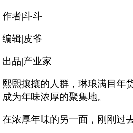
作者|斗斗
编辑|皮爷
出品|产业家
熙熙攘攘的人群，琳琅满目年
成为年味浓厚的聚集地。
在浓厚年味的另一面，刚刚过去